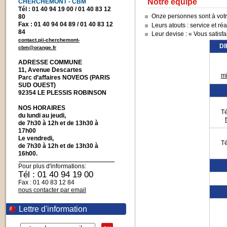
Notre équipe
CHERCHEMONT - CBM
Tél : 01 40 94 19 00 / 01 40 83 12
Onze personnes sont à votre
80
Fax : 01 40 94 04 89 / 01 40 83 12
Leurs atouts : service et ré
84
Leur devise : « Vous satisfa
contact.pii-cherchemont-
DI
cbm@orange.fr
ADRESSE COMMUNE
11, Avenue Descartes
mi
Parc d’affaires NOVEOS (PARIS
SUD OUEST)
92354 LE PLESSIS ROBINSON
NOS HORAIRES
Té
du lundi au jeudi,
de 7h30 à 12h et de 13h30 à
17h00
Le vendredi,
Té
de 7h30 à 12h et de 13h30 à
16h00.
Pour plus d'informations:
Tél : 01 40 94 19 00
Fax : 01 40 83 12 84
nous contacter par email
Lettre d'information