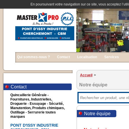
En poursuivant votre navigation sur ce site, vous acceptez l’util
Qui sommes-nous ?
Contact
Localisation
Services
Accueil
>
Notre équipe
Contact
Quincaillerie Générale -
Fournitures, Industrielles,
Droguerie - Essuyage - Sécurité,
Manutention, Produits chimiques,
Outillage - Serrurerie toutes
Notre équipe
marques
PONT D'ISSY INDUSTRIE